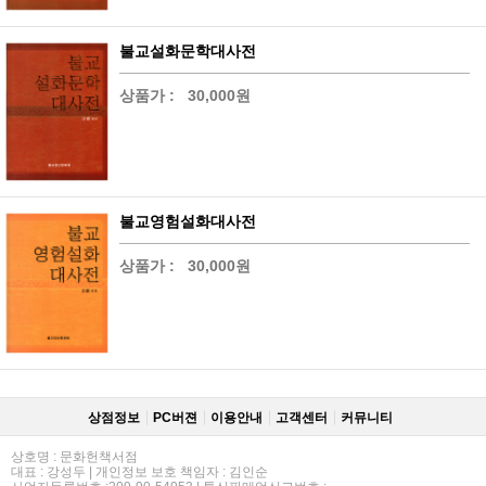
불교설화문학대사전
상품가 :
30,000원
불교영험설화대사전
상품가 :
30,000원
상점정보
PC버젼
이용안내
고객센터
커뮤니티
상호명 : 문화헌책서점
대표 : 강성두 | 개인정보 보호 책임자 : 김인순