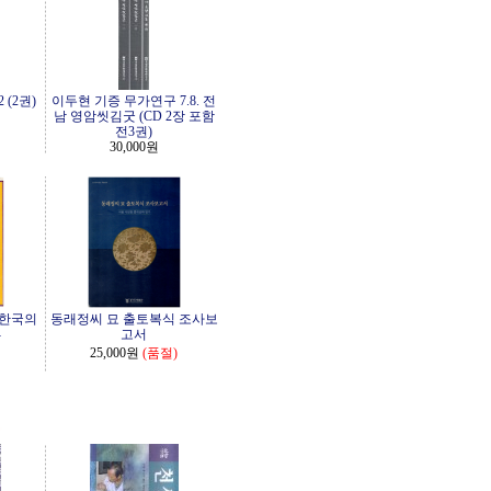
 (2권)
이두현 기증 무가연구 7.8. 전
남 영암씻김굿 (CD 2장 포함
전3권)
30,000원
 한국의
동래정씨 묘 출토복식 조사보
-
고서
25,000원
(품절)