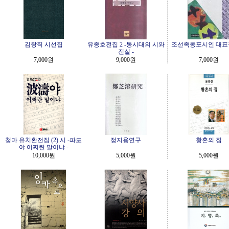
김창직 시선집
유종호전집 2 -동시대의 시와
조선족동포시인 대표
진실 -
7,000원
9,000원
7,000원
청마 유치환전집 (2) 시 -파도
정지용연구
황혼의 집
야 어쩌란 말이냐 -
10,000원
5,000원
5,000원