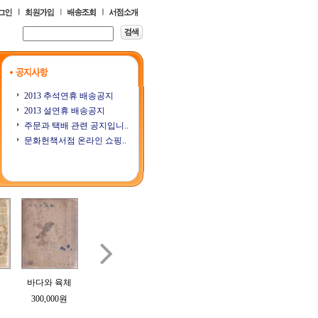
2013 추석연휴 배송공지
2013 설연휴 배송공지
주문과 택배 관련 공지입니..
문화헌책서점 온라인 쇼핑..

바다와 육체
樹州隨想錄 (수
삼오당잡필
계우 (桂友) 제1
계우 (
주수상록)
3호
300,000원
70,000원
200,000원
250,000원
250