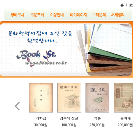

B여의 소묘
가화집
경주의 전설
역류
돌벼개
100,000원
30,000원
100,000원
250,000원
200,000원