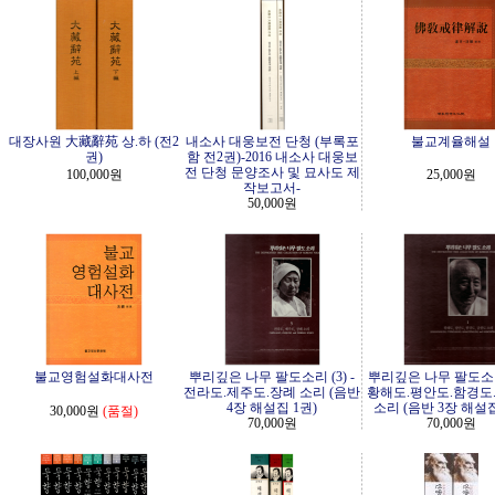
대장사원 大藏辭苑 상.하 (전2
내소사 대웅보전 단청 (부록포
불교계율해설
권)
함 전2권)-2016 내소사 대웅보
전 단청 문양조사 및 묘사도 제
100,000원
25,000원
작보고서-
50,000원
불교영험설화대사전
뿌리깊은 나무 팔도소리 (3) -
뿌리깊은 나무 팔도소리 
전라도.제주도.장례 소리 (음반
황해도.평안도.함경도
4장 해설집 1권)
소리 (음반 3장 해설집
30,000원
(품절)
70,000원
70,000원