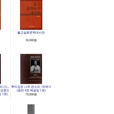
불교설화문학대사전
30,000원
(1) -
뿌리깊은 나무 판소리 -적벽가
.강원도
(음반 4장 해설집 1권)
 1권)
70,000원