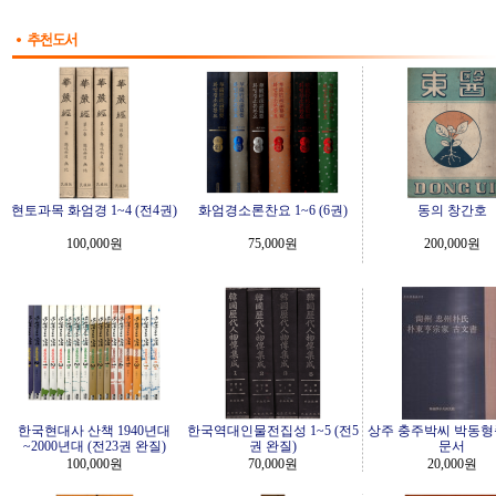
현토과목 화엄경 1~4 (전4권)
화엄경소론찬요 1~6 (6권)
동의 창간호
100,000원
75,000원
200,000원
한국현대사 산책 1940년대
한국역대인물전집성 1~5 (전5
상주 충주박씨 박동형
~2000년대 (전23권 완질)
권 완질)
문서
100,000원
70,000원
20,000원