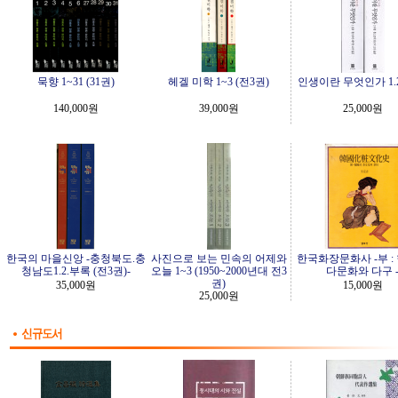
묵향 1~31 (31권)
헤겔 미학 1~3 (전3권)
인생이란 무엇인가 1.2
140,000원
39,000원
25,000원
한국의 마을신앙 -충청북도.충
사진으로 보는 민속의 어제와
한국화장문화사 -부 :
청남도1.2.부록 (전3권)-
오늘 1~3 (1950~2000년대 전3
다문화와 다구 
권)
35,000원
15,000원
25,000원