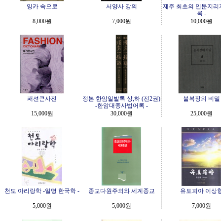
잉카 속으로
서양사 강의
제주 최초의 인문지리지
록 -
8,000원
7,000원
10,000원
패션큰사전
정본 한암일발록 상,하 (전2권)
불복장의 비밀
-한암대종사법어록 -
15,000원
30,000원
25,000원
천도 아리랑학 -일명 한국학 -
종교다원주의와 세계종교
유토피아 이상
5,000원
5,000원
7,000원