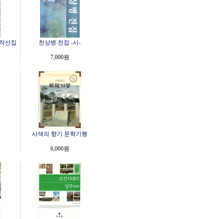
작선집
천상병 전집 -시-
7,000원
사색의 향기 문학기행
6,000원