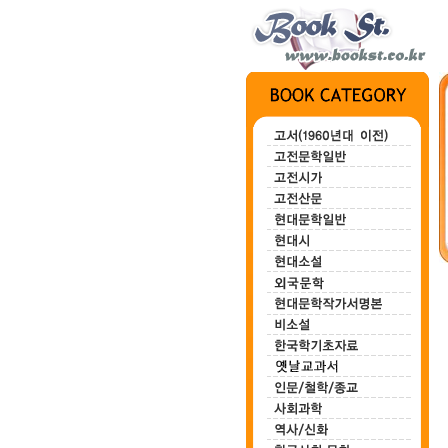
전집 1~3
묘안묘심
백마강
한하운시초
정지용시집
(3권)
80,000원
100,000원
200,000원
700,000원
00,000원