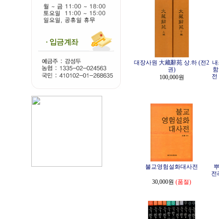
대장사원 大藏辭苑 상.하 (전2
내
권)
함
전
100,000원
불교영험설화대사전
뿌
전
30,000원
(품절)