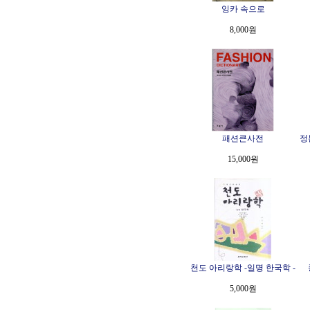
잉카 속으로
8,000원
패션큰사전
정
15,000원
천도 아리랑학 -일명 한국학 -
5,000원