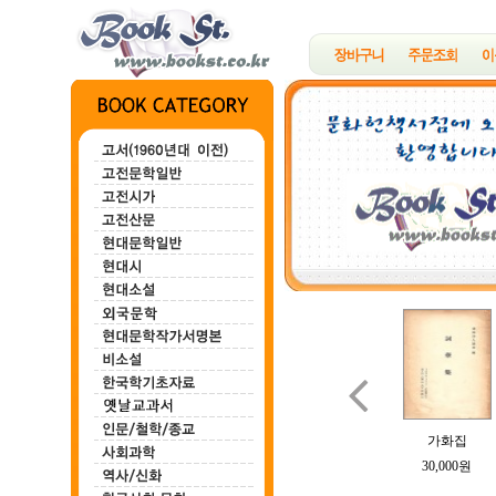

백마강
한하운시초
정지용시집
B여의 소묘
가화집
100,000원
200,000원
700,000원
100,000원
30,000원