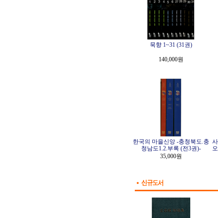
묵향 1~31 (31권)
140,000원
한국의 마을신앙 -충청북도.충
사
청남도1.2.부록 (전3권)-
오
35,000원