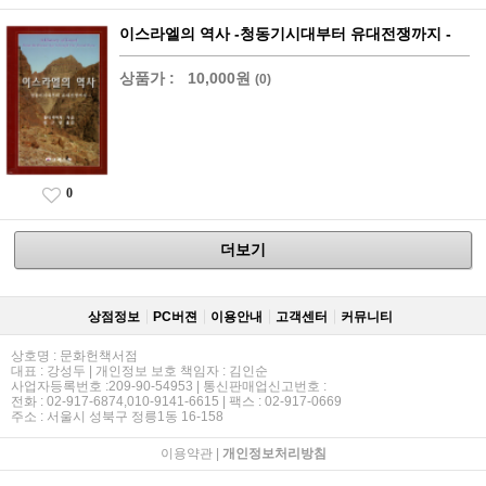
이스라엘의 역사 -청동기시대부터 유대전쟁까지 -
상품가 :
10,000원
(0)
0
더보기
상점정보
PC버젼
이용안내
고객센터
커뮤니티
상호명 : 문화헌책서점
대표 : 강성두 | 개인정보 보호 책임자 : 김인순
사업자등록번호 :209-90-54953 | 통신판매업신고번호 :
전화 : 02-917-6874,010-9141-6615 | 팩스 : 02-917-0669
주소 : 서울시 성북구 정릉1동 16-158
이용약관
|
개인정보처리방침