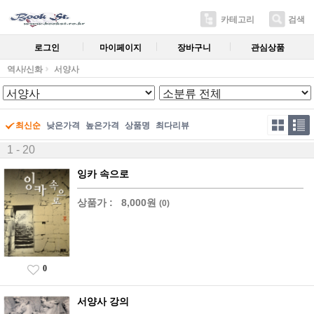
카테고리
검색
로그인
마이페이지
장바구니
관심상품
역사/신화
서양사
최신순
낮은가격
높은가격
상품명
최다리뷰
1 - 20
잉카 속으로
상품가 :
8,000원
(0)
0
서양사 강의