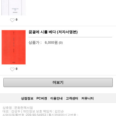
0
꿈결에 시를 베다 (저자서명본)
상품가 :
6,000원
(0)
0
더보기
상점정보
PC버젼
이용안내
고객센터
커뮤니티
상호명 : 문화헌책서점
대표 : 강성두 | 개인정보 보호 책임자 : 김인순
사업자등록번호 :209-90-54953 | 통신판매업신고번호 :