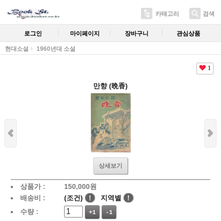
카테고리
검색
로그인
마이페이지
장바구니
관심상품
현대소설
1960년대 소설
1
만향 (晩香)
상세보기
상품가 :
150,000
원
배송비 :
(조건)
!
지역별
!
수량 :
+1
-1