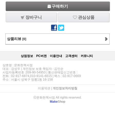
구매하기
장바구니
관심상품
상품리뷰
[0]
상점정보
PC버젼
이용안내
고객센터
커뮤니티
상호명 : 문화헌책서점
대표 : 강성두 | 개인정보 보호 책임자 : 김인순
사업자등록번호 :209-90-54953 | 통신판매업신고번호 :
전화 : 02-917-6874,010-9141-6615 | 팩스 : 02-917-0669
주소 : 서울시 성북구 정릉1동 16-158
이용약관
|
개인정보처리방침
ⓒ문화헌책서점 All rights reserved.
Make
Shop