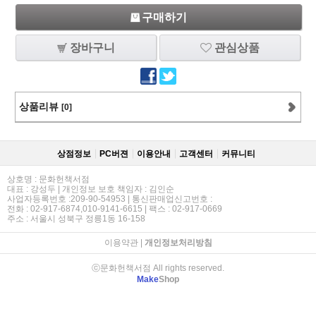
구매하기
장바구니
관심상품
상품리뷰
[0]
상점정보
PC버젼
이용안내
고객센터
커뮤니티
상호명 : 문화헌책서점
대표 : 강성두 | 개인정보 보호 책임자 : 김인순
사업자등록번호 :209-90-54953 | 통신판매업신고번호 :
전화 : 02-917-6874,010-9141-6615 | 팩스 : 02-917-0669
주소 : 서울시 성북구 정릉1동 16-158
이용약관
|
개인정보처리방침
ⓒ문화헌책서점 All rights reserved.
Make
Shop