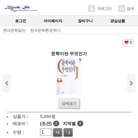
카테고리
검색
로그인
마이페이지
장바구니
관심상품
현대문학일반
한국문학론/문학사
0
문학이란 무엇인가
상세보기
상품가 :
5,000
원
배송비 :
(조건)
!
지역별
!
수량 :
+1
-1