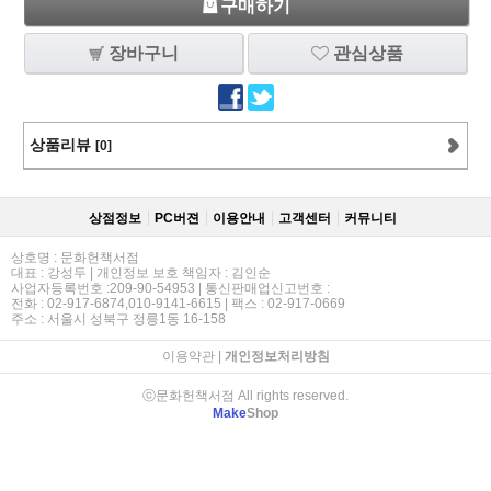
구매하기
장바구니
관심상품
상품리뷰
[0]
상점정보
PC버젼
이용안내
고객센터
커뮤니티
상호명 : 문화헌책서점
대표 : 강성두 | 개인정보 보호 책임자 : 김인순
사업자등록번호 :209-90-54953 | 통신판매업신고번호 :
전화 : 02-917-6874,010-9141-6615 | 팩스 : 02-917-0669
주소 : 서울시 성북구 정릉1동 16-158
이용약관
|
개인정보처리방침
ⓒ문화헌책서점 All rights reserved.
Make
Shop