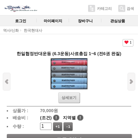
카테고리
검색
로그인
마이페이지
장바구니
관심상품
역사/신화
한국현대사
1
한일협정반대운동 (6.3운동)사료총집 1~6 (전6권 완질)
상세보기
상품가 :
70,000
원
배송비 :
(조건)
!
지역별
!
수량 :
+1
-1