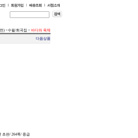
전)
>
수필/희곡집
>
바다와 육체
다음상품
 초판/ 264쪽/ 중급