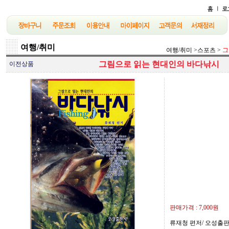
여행/취미
여행/취미
>
스포츠
>
그
그림으로 읽는 현대인의 바다낚시
이전상품
판매가격 :
7,000원
류재청 편저/ 오성출판사/