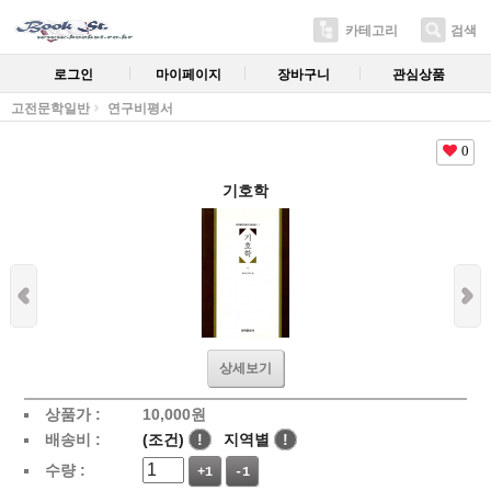
카테고리
검색
로그인
마이페이지
장바구니
관심상품
고전문학일반
연구비평서
0
기호학
상세보기
상품가 :
10,000
원
배송비 :
(조건)
!
지역별
!
수량 :
+1
-1