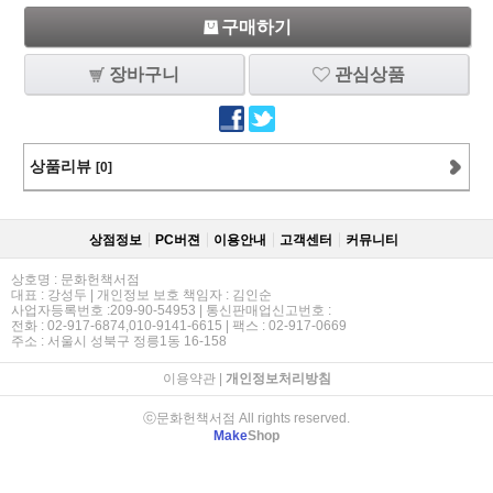
구매하기
장바구니
관심상품
상품리뷰
[0]
상점정보
PC버젼
이용안내
고객센터
커뮤니티
상호명 : 문화헌책서점
대표 : 강성두 | 개인정보 보호 책임자 : 김인순
사업자등록번호 :209-90-54953 | 통신판매업신고번호 :
전화 : 02-917-6874,010-9141-6615 | 팩스 : 02-917-0669
주소 : 서울시 성북구 정릉1동 16-158
이용약관
|
개인정보처리방침
ⓒ문화헌책서점 All rights reserved.
Make
Shop