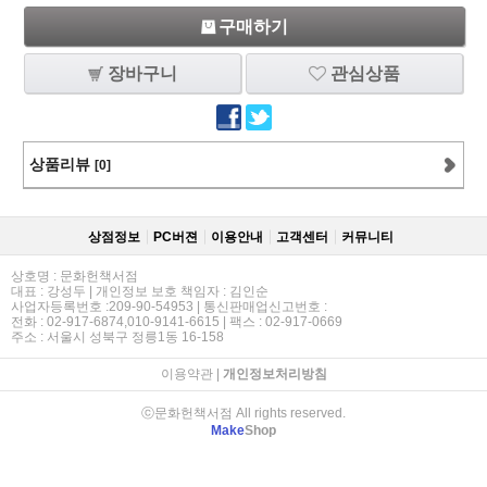
구매하기
장바구니
관심상품
상품리뷰
[0]
상점정보
PC버젼
이용안내
고객센터
커뮤니티
상호명 : 문화헌책서점
대표 : 강성두 | 개인정보 보호 책임자 : 김인순
사업자등록번호 :209-90-54953 | 통신판매업신고번호 :
전화 : 02-917-6874,010-9141-6615 | 팩스 : 02-917-0669
주소 : 서울시 성북구 정릉1동 16-158
이용약관
|
개인정보처리방침
ⓒ문화헌책서점 All rights reserved.
Make
Shop