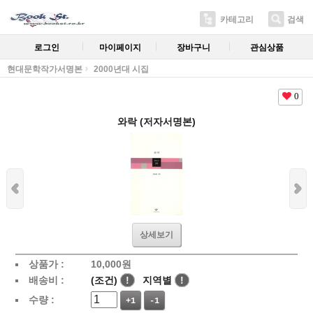
카테고리
검색
로그인
마이페이지
장바구니
관심상품
현대문학작가서명본
2000년대 시집
0
와락 (저자서명본)
상세보기
상품가 :
10,000
원
배송비 :
(조건)
!
지역별
!
수량 :
+1
-1