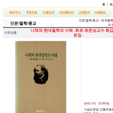
인문/철학/종교
>
외국철
인문/철학/종교
-희
니체와 현대철학의 이해 -희로 최준성교수 화
이전상품
문집 -
판매가격 :
20,000원
기념논문집 간행위원회/