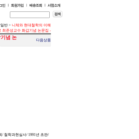
학일반
>
니체와 현대철학의 이해
로 최준성교수 화갑기념 논문집 -
갑기념 논
다음상품
 철학과현실사/ 1991년 초판/