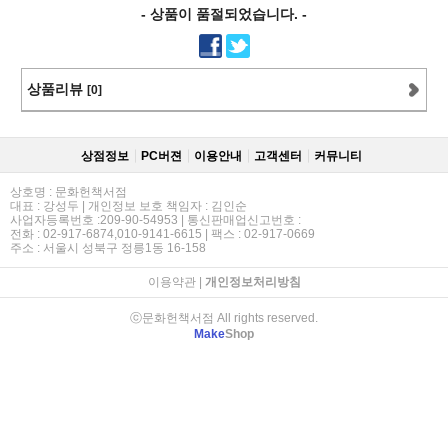
- 상품이 품절되었습니다. -
상품리뷰
[0]
상점정보
PC버젼
이용안내
고객센터
커뮤니티
상호명 : 문화헌책서점
대표 : 강성두 | 개인정보 보호 책임자 : 김인순
사업자등록번호 :209-90-54953 | 통신판매업신고번호 :
전화 : 02-917-6874,010-9141-6615 | 팩스 : 02-917-0669
주소 : 서울시 성북구 정릉1동 16-158
이용약관
|
개인정보처리방침
ⓒ문화헌책서점 All rights reserved.
Make
Shop