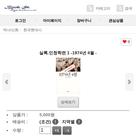
카테고리
검색
로그인
마이페이지
장바구니
관심상품
역사/신화
한국현대사
0
실록.민청학련 1 -1974년 4월 -
상세보기
상품가 :
5,000
원
배송비 :
(조건)
!
지역별
!
수량 :
+1
-1