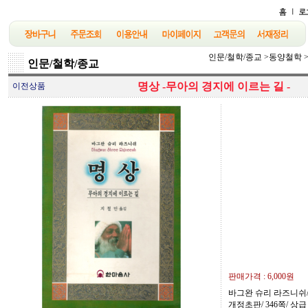
인문/철학/종교
>
동양철학
인문/철학/종교
명상 -무아의 경지에 이르는 길 -
이전상품
판매가격 :
6,000원
바그완 슈리 라즈니쉬/ 
개정초판/ 346쪽/ 상급