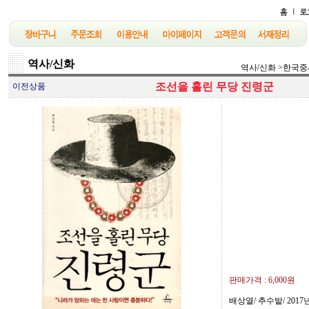
역사/신화
역사/신화
>
한국중
조선을 홀린 무당 진령군
이전상품
판매가격 :
6,000원
배상열/ 추수밭/ 2017년