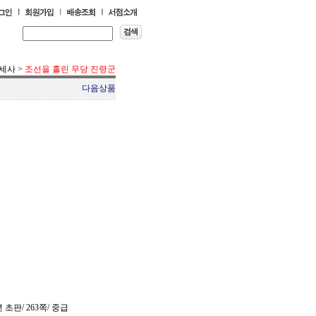
세사
>
조선을 홀린 무당 진령군
다음상품
 초판/ 263쪽/ 중급