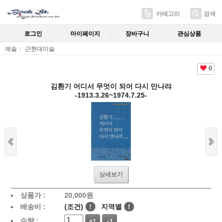
카테고리
검색
로그인
마이페이지
장바구니
관심상품
예술
근현대미술
0
김환기 어디서 무엇이 되어 다시 만나랴
-1913.3.26~1974.7.25-
상세보기
상품가 :
20,000
원
배송비 :
(조건)
!
지역별
!
수량 :
+1
-1