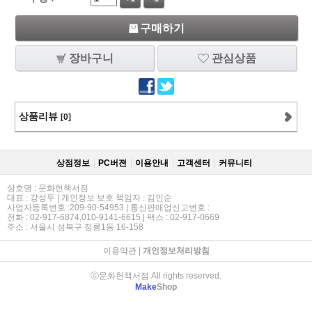
구매하기
장바구니
관심상품
상품리뷰
[0]
상점정보
PC버젼
이용안내
고객센터
커뮤니티
상호명 : 문화헌책서점
대표 : 강성두 | 개인정보 보호 책임자 : 김인순
사업자등록번호 :209-90-54953 | 통신판매업신고번호 :
전화 : 02-917-6874,010-9141-6615 | 팩스 : 02-917-0669
주소 : 서울시 성북구 정릉1동 16-158
이용약관
|
개인정보처리방침
ⓒ문화헌책서점 All rights reserved.
Make
Shop