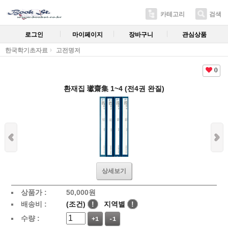
카테고리
검색
로그인
마이페이지
장바구니
관심상품
한국학기초자료
고전명저
0
환재집 瓛齋集 1~4 (전4권 완질)
상세보기
상품가 :
50,000
원
배송비 :
(조건)
!
지역별
!
수량 :
+1
-1