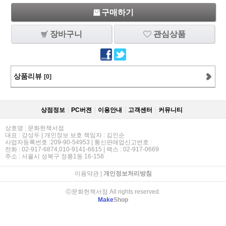
구매하기
장바구니
관심상품
상품리뷰
[0]
상점정보
PC버젼
이용안내
고객센터
커뮤니티
상호명 : 문화헌책서점
대표 : 강성두 | 개인정보 보호 책임자 : 김인순
사업자등록번호 :209-90-54953 | 통신판매업신고번호 :
전화 : 02-917-6874,010-9141-6615 | 팩스 : 02-917-0669
주소 : 서울시 성북구 정릉1동 16-158
이용약관
|
개인정보처리방침
ⓒ문화헌책서점 All rights reserved.
Make
Shop