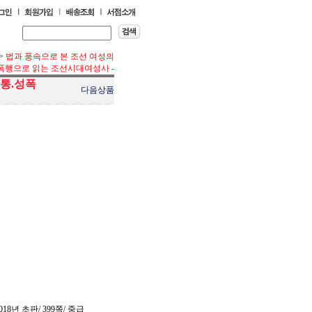
>
법과 풍속으로 본 조선 여성의
성폭행으로 읽는 조선시대여성사 -
간통.성폭
다음상품
18년 초판/ 399쪽/ 중급