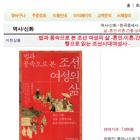
역사/신화
>
한국중세사
역사/신화
삶 -혼인.이혼.간통.
법과 풍속으로 본 조선 여성의 삶 -혼인.이혼.
이전상품
행으로 읽는 조선시대여성사 -
판매가격 :
7,000원
장병인/ 휴머니스트/ 20