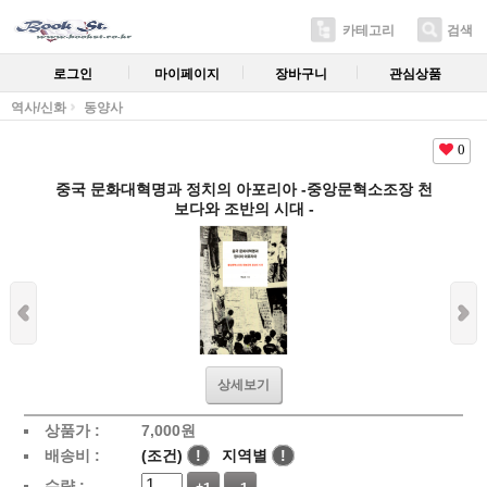
카테고리
검색
로그인
마이페이지
장바구니
관심상품
역사/신화
동양사
0
중국 문화대혁명과 정치의 아포리아 -중앙문혁소조장 천
보다와 조반의 시대 -
상세보기
상품가 :
7,000
원
배송비 :
(조건)
!
지역별
!
수량 :