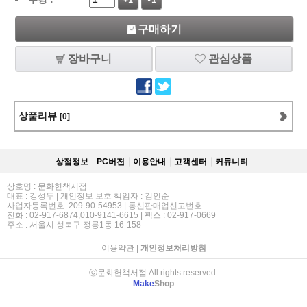
+1
-1
구매하기
장바구니
관심상품
상품리뷰
[0]
상점정보
PC버젼
이용안내
고객센터
커뮤니티
상호명 : 문화헌책서점
대표 : 강성두 | 개인정보 보호 책임자 : 김인순
사업자등록번호 :209-90-54953 | 통신판매업신고번호 :
전화 : 02-917-6874,010-9141-6615 | 팩스 : 02-917-0669
주소 : 서울시 성북구 정릉1동 16-158
이용약관
|
개인정보처리방침
ⓒ문화헌책서점 All rights reserved.
Make
Shop