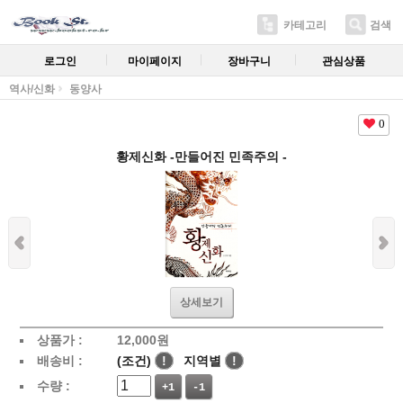
카테고리
검색
로그인
마이페이지
장바구니
관심상품
역사/신화
동양사
0
황제신화 -만들어진 민족주의 -
상세보기
상품가 :
12,000
원
배송비 :
(조건)
!
지역별
!
수량 :
+1
-1