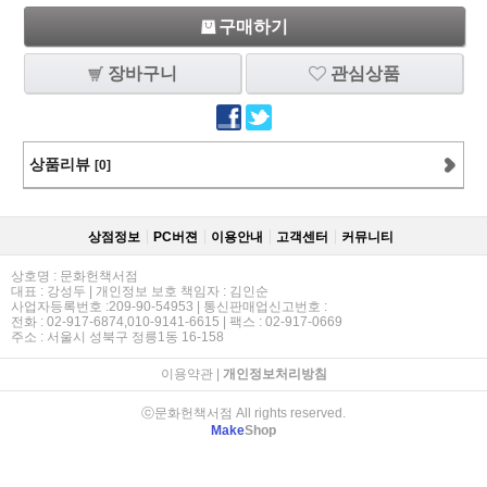
구매하기
장바구니
관심상품
상품리뷰
[0]
상점정보
PC버젼
이용안내
고객센터
커뮤니티
상호명 : 문화헌책서점
대표 : 강성두 | 개인정보 보호 책임자 : 김인순
사업자등록번호 :209-90-54953 | 통신판매업신고번호 :
전화 : 02-917-6874,010-9141-6615 | 팩스 : 02-917-0669
주소 : 서울시 성북구 정릉1동 16-158
이용약관
|
개인정보처리방침
ⓒ문화헌책서점 All rights reserved.
Make
Shop