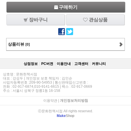
구매하기
장바구니
관심상품
상품리뷰
[0]
상점정보
PC버젼
이용안내
고객센터
커뮤니티
상호명 : 문화헌책서점
대표 : 강성두 | 개인정보 보호 책임자 : 김인순
사업자등록번호 :209-90-54953 | 통신판매업신고번호 :
전화 : 02-917-6874,010-9141-6615 | 팩스 : 02-917-0669
주소 : 서울시 성북구 정릉1동 16-158
이용약관
|
개인정보처리방침
ⓒ문화헌책서점 All rights reserved.
Make
Shop