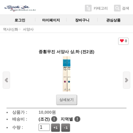
카테고리
검색
로그인
마이페이지
장바구니
관심상품
역사/신화
서양사
0
종횡무진 서양사 상,하 (전2권)
상세보기
상품가 :
10,000
원
배송비 :
(조건)
!
지역별
!
수량 :
+1
-1