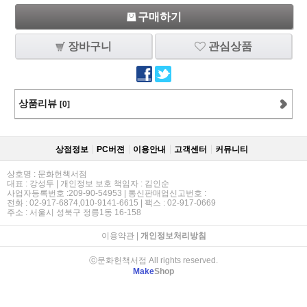
구매하기
장바구니
관심상품
상품리뷰
[0]
상점정보
PC버젼
이용안내
고객센터
커뮤니티
상호명 : 문화헌책서점
대표 : 강성두 | 개인정보 보호 책임자 : 김인순
사업자등록번호 :209-90-54953 | 통신판매업신고번호 :
전화 : 02-917-6874,010-9141-6615 | 팩스 : 02-917-0669
주소 : 서울시 성북구 정릉1동 16-158
이용약관
|
개인정보처리방침
ⓒ문화헌책서점 All rights reserved.
Make
Shop