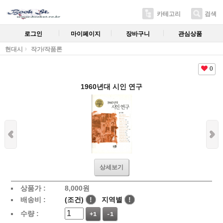
카테고리
검색
로그인
마이페이지
장바구니
관심상품
현대시
작가/작품론
0
1960년대 시인 연구
상세보기
상품가 :
8,000
원
배송비 :
(조건)
!
지역별
!
수량 :
+1
-1