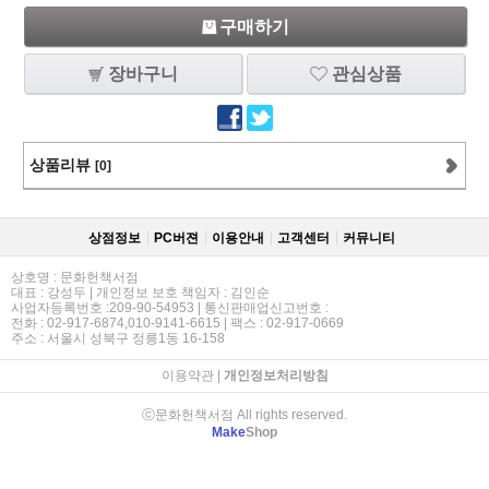
구매하기
장바구니
관심상품
상품리뷰
[0]
상점정보
PC버젼
이용안내
고객센터
커뮤니티
상호명 : 문화헌책서점
대표 : 강성두 | 개인정보 보호 책임자 : 김인순
사업자등록번호 :209-90-54953 | 통신판매업신고번호 :
전화 : 02-917-6874,010-9141-6615 | 팩스 : 02-917-0669
주소 : 서울시 성북구 정릉1동 16-158
이용약관
|
개인정보처리방침
ⓒ문화헌책서점 All rights reserved.
Make
Shop