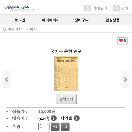
카테고리
검색
로그인
마이페이지
장바구니
관심상품
언어/국어학
국어사
0
국어사 문헌 연구
상세보기
상품가 :
15,000
원
배송비 :
(조건)
!
지역별
!
수량 :
+1
-1