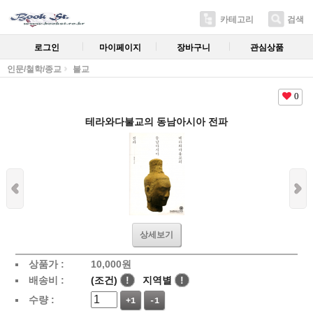
카테고리
검색
로그인
마이페이지
장바구니
관심상품
인문/철학/종교
불교
0
테라와다불교의 동남아시아 전파
상세보기
상품가 :
10,000
원
배송비 :
(조건)
!
지역별
!
수량 :
+1
-1