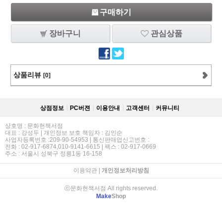
구매하기
장바구니
관심상품
상품리뷰
[0]
상점정보
PC버젼
이용안내
고객센터
커뮤니티
상호명 : 문화헌책서점
대표 : 강성두 | 개인정보 보호 책임자 : 김인순
사업자등록번호 :209-90-54953 | 통신판매업신고번호 :
전화 : 02-917-6874,010-9141-6615 | 팩스 : 02-917-0669
주소 : 서울시 성북구 정릉1동 16-158
이용약관
|
개인정보처리방침
ⓒ문화헌책서점 All rights reserved.
Make
Shop