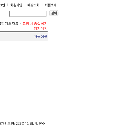
국학기초자료
>
교정 세종실록지
리지색인
다음상품
년 초판/ 222쪽/ 상급/ 일본어