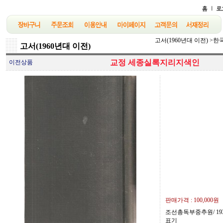
고서(1960년대 이전)
>
한
고서(1960년대 이전)
교정 세종실록지리지색인
이전상품
판매가격 :
100,000원
조선총독부중추원/ 1937
표기