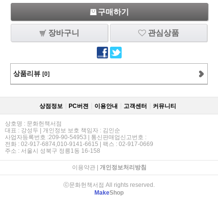
구매하기
장바구니
관심상품
상품리뷰
[0]
상점정보
PC버젼
이용안내
고객센터
커뮤니티
상호명 : 문화헌책서점
대표 : 강성두 | 개인정보 보호 책임자 : 김인순
사업자등록번호 :209-90-54953 | 통신판매업신고번호 :
전화 : 02-917-6874,010-9141-6615 | 팩스 : 02-917-0669
주소 : 서울시 성북구 정릉1동 16-158
이용약관
|
개인정보처리방침
ⓒ문화헌책서점 All rights reserved.
Make
Shop