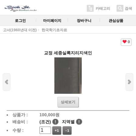
카테고리
검색
로그인
마이페이지
장바구니
관심상품
고서(1960년대 이전)
한국학기초자료
0
교정 세종실록지리지색인
상세보기
상품가 :
100,000
원
배송비 :
(조건)
!
지역별
!
수량 :
+1
-1