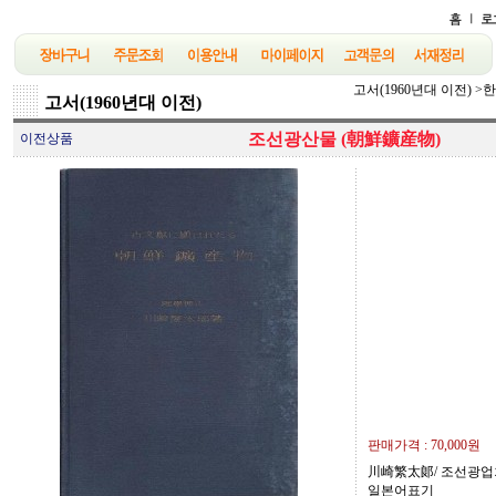
고서(1960년대 이전)
>
한
고서(1960년대 이전)
조선광산물 (朝鮮鑛産物)
이전상품
판매가격 :
70,000원
川崎繁太郞/ 조선광업회/ 
일본어표기