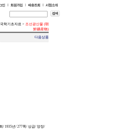
국학기초자료
>
조선광산물 (朝
鮮鑛産物)
다음상품
1935년/ 277쪽/ 상급/ 양장/