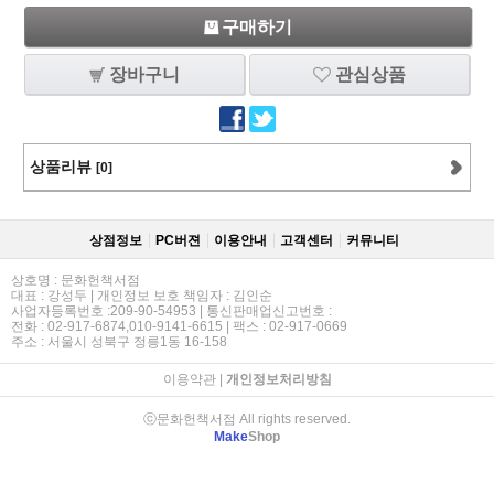
구매하기
장바구니
관심상품
상품리뷰
[0]
상점정보
PC버젼
이용안내
고객센터
커뮤니티
상호명 : 문화헌책서점
대표 : 강성두 | 개인정보 보호 책임자 : 김인순
사업자등록번호 :209-90-54953 | 통신판매업신고번호 :
전화 : 02-917-6874,010-9141-6615 | 팩스 : 02-917-0669
주소 : 서울시 성북구 정릉1동 16-158
이용약관
|
개인정보처리방침
ⓒ문화헌책서점 All rights reserved.
Make
Shop