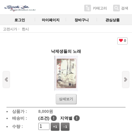
카테고리
검색
로그인
마이페이지
장바구니
관심상품
고전시가
한시
0
낙제생들의 노래
상세보기
상품가 :
8,000
원
배송비 :
(조건)
!
지역별
!
수량 :
+1
-1