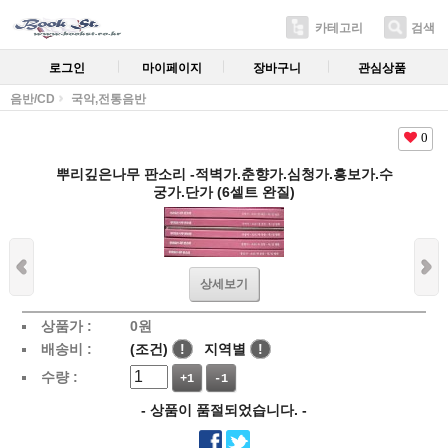
카테고리
검색
로그인
마이페이지
장바구니
관심상품
음반/CD
국악,전통음반
0
뿌리깊은나무 판소리 -적벽가.춘향가.심청가.흥보가.수
궁가.단가 (6셑트 완질)
상세보기
상품가 :
0
원
배송비 :
(조건)
!
지역별
!
수량 :
+1
-1
- 상품이 품절되었습니다. -