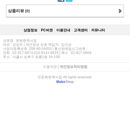
상품리뷰
[0]
상점정보
PC버젼
이용안내
고객센터
커뮤니티
상호명 : 문화헌책서점
대표 : 강성두 | 개인정보 보호 책임자 : 김인순
사업자등록번호 :209-90-54953 | 통신판매업신고번호 :
전화 : 02-917-6874,010-9141-6615 | 팩스 : 02-917-0669
주소 : 서울시 성북구 정릉1동 16-158
이용약관
|
개인정보처리방침
ⓒ문화헌책서점 All rights reserved.
Make
Shop