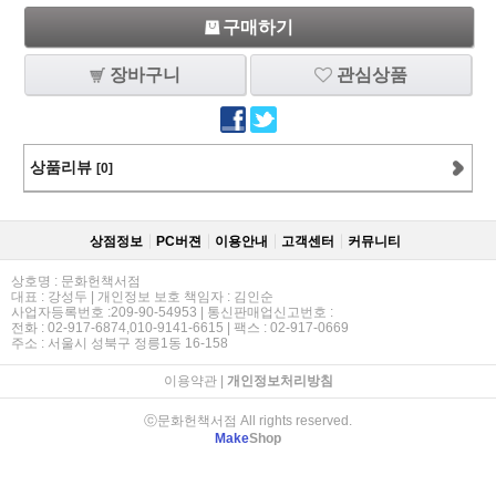
구매하기
장바구니
관심상품
상품리뷰
[0]
상점정보
PC버젼
이용안내
고객센터
커뮤니티
상호명 : 문화헌책서점
대표 : 강성두 | 개인정보 보호 책임자 : 김인순
사업자등록번호 :209-90-54953 | 통신판매업신고번호 :
전화 : 02-917-6874,010-9141-6615 | 팩스 : 02-917-0669
주소 : 서울시 성북구 정릉1동 16-158
이용약관
|
개인정보처리방침
ⓒ문화헌책서점 All rights reserved.
Make
Shop