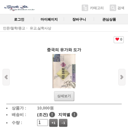
카테고리
검색
로그인
마이페이지
장바구니
관심상품
인문/철학/종교
유교,실학사상
0
중국의 유가와 도가
상세보기
상품가 :
10,000
원
배송비 :
(조건)
!
지역별
!
수량 :
+1
-1