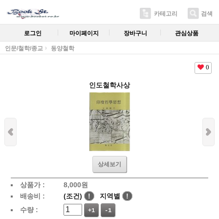
카테고리
검색
로그인
마이페이지
장바구니
관심상품
인문/철학/종교
동양철학
0
인도철학사상
상세보기
상품가 :
8,000
원
배송비 :
(조건)
!
지역별
!
수량 :
+1
-1