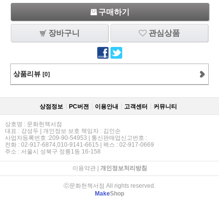
구매하기
장바구니
관심상품
상품리뷰
[0]
상점정보
PC버젼
이용안내
고객센터
커뮤니티
상호명 : 문화헌책서점
대표 : 강성두 | 개인정보 보호 책임자 : 김인순
사업자등록번호 :209-90-54953 | 통신판매업신고번호 :
전화 : 02-917-6874,010-9141-6615 | 팩스 : 02-917-0669
주소 : 서울시 성북구 정릉1동 16-158
이용약관
|
개인정보처리방침
ⓒ문화헌책서점 All rights reserved.
Make
Shop