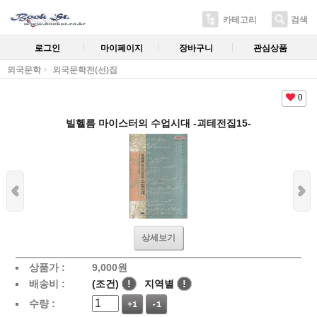
카테고리
검색
로그인
마이페이지
장바구니
관심상품
외국문학
외국문학전(선)집
0
빌헬름 마이스터의 수업시대 -괴테전집15-
상세보기
상품가 :
9,000
원
배송비 :
(조건)
!
지역별
!
수량 :
+1
-1