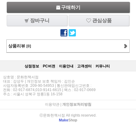
구매하기
장바구니
관심상품
상품리뷰
[0]
상점정보
PC버젼
이용안내
고객센터
커뮤니티
상호명 : 문화헌책서점
대표 : 강성두 | 개인정보 보호 책임자 : 김인순
사업자등록번호 :209-90-54953 | 통신판매업신고번호 :
전화 : 02-917-6874,010-9141-6615 | 팩스 : 02-917-0669
주소 : 서울시 성북구 정릉1동 16-158
이용약관
|
개인정보처리방침
ⓒ문화헌책서점 All rights reserved.
Make
Shop