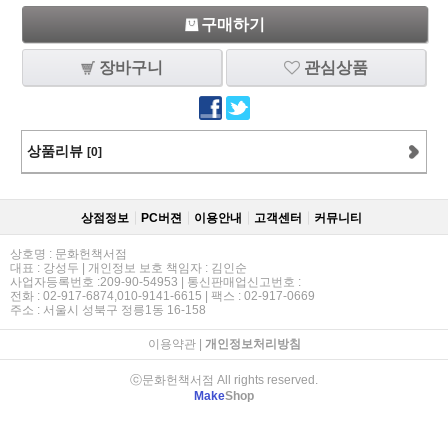
구매하기
장바구니
관심상품
상품리뷰
[0]
상점정보
PC버젼
이용안내
고객센터
커뮤니티
상호명 : 문화헌책서점
대표 : 강성두 | 개인정보 보호 책임자 : 김인순
사업자등록번호 :209-90-54953 | 통신판매업신고번호 :
전화 : 02-917-6874,010-9141-6615 | 팩스 : 02-917-0669
주소 : 서울시 성북구 정릉1동 16-158
이용약관
|
개인정보처리방침
ⓒ문화헌책서점 All rights reserved.
Make
Shop