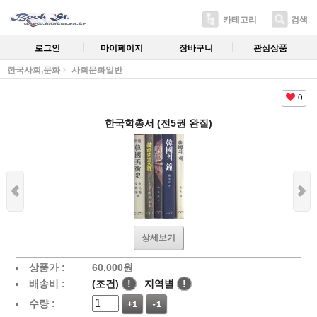
카테고리
검색
로그인
마이페이지
장바구니
관심상품
한국사회,문화
사회문화일반
0
한국학총서 (전5권 완질)
상세보기
상품가 :
60,000
원
배송비 :
(조건)
!
지역별
!
수량 :
+1
-1