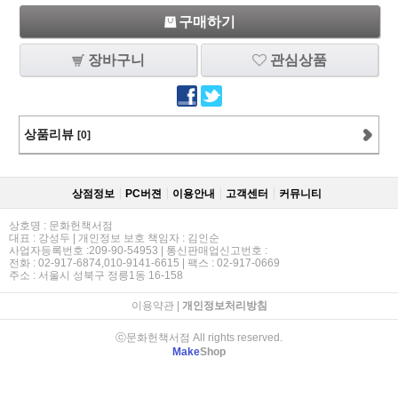
구매하기
장바구니
관심상품
상품리뷰
[0]
상점정보
PC버젼
이용안내
고객센터
커뮤니티
상호명 : 문화헌책서점
대표 : 강성두 | 개인정보 보호 책임자 : 김인순
사업자등록번호 :209-90-54953 | 통신판매업신고번호 :
전화 : 02-917-6874,010-9141-6615 | 팩스 : 02-917-0669
주소 : 서울시 성북구 정릉1동 16-158
이용약관
|
개인정보처리방침
ⓒ문화헌책서점 All rights reserved.
Make
Shop