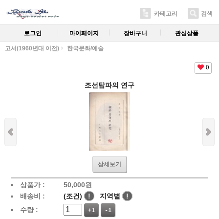
카테고리
검색
로그인
마이페이지
장바구니
관심상품
고서(1960년대 이전)
한국문화/예술
0
조선탑파의 연구
상세보기
상품가 :
50,000
원
배송비 :
(조건)
!
지역별
!
수량 :
+1
-1