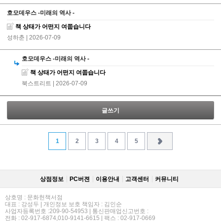
호모데우스 -미래의 역사 -
책 상태가 어떤지 여쭙습니다
성하춘
| 2026-07-09
호모데우스 -미래의 역사 -
책 상태가 어떤지 여쭙습니다
북스트리트
| 2026-07-09
글쓰기
1
2
3
4
5
상점정보
PC버젼
이용안내
고객센터
커뮤니티
상호명 : 문화헌책서점
대표 : 강성두 | 개인정보 보호 책임자 : 김인순
사업자등록번호 :209-90-54953 | 통신판매업신고번호 :
전화 : 02-917-6874,010-9141-6615 | 팩스 : 02-917-0669