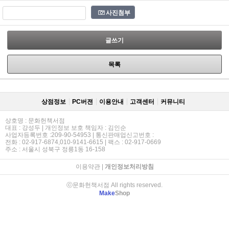
사진첨부
글쓰기
목록
상점정보
PC버젼
이용안내
고객센터
커뮤니티
상호명 : 문화헌책서점
대표 : 강성두 | 개인정보 보호 책임자 : 김인순
사업자등록번호 :209-90-54953 | 통신판매업신고번호 :
전화 : 02-917-6874,010-9141-6615 | 팩스 : 02-917-0669
주소 : 서울시 성북구 정릉1동 16-158
이용약관
|
개인정보처리방침
ⓒ문화헌책서점 All rights reserved.
Make
Shop