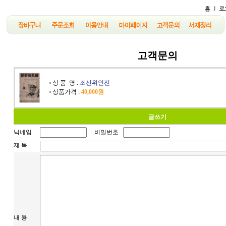
고객문의
상 품 명 :
조선위인전
상품가격 :
40,000원
글쓰기
닉네임
비밀번호
제 목
내 용