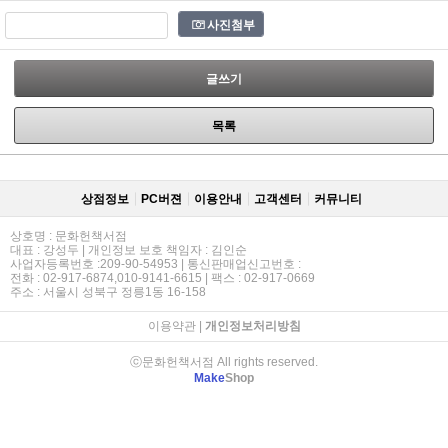
사진첨부
글쓰기
목록
상점정보
PC버젼
이용안내
고객센터
커뮤니티
상호명 : 문화헌책서점
대표 : 강성두 | 개인정보 보호 책임자 : 김인순
사업자등록번호 :209-90-54953 | 통신판매업신고번호 :
전화 : 02-917-6874,010-9141-6615 | 팩스 : 02-917-0669
주소 : 서울시 성북구 정릉1동 16-158
이용약관
|
개인정보처리방침
ⓒ문화헌책서점 All rights reserved.
Make
Shop