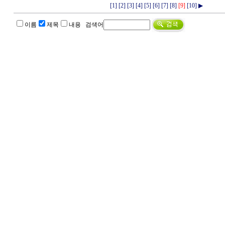
[1]
[2]
[3]
[4]
[5]
[6]
[7]
[8]
[9]
[10]
▶
이름
제목
내용 검색어