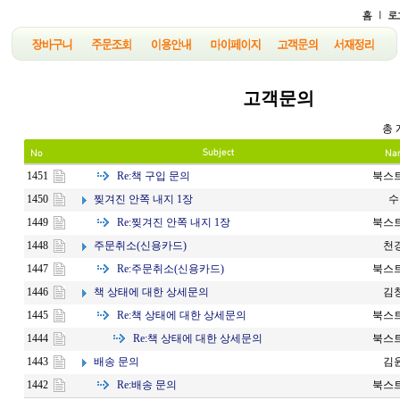
고객문의
총 
Re:
책 구입 문의
1451
북스
찢겨진 안쪽 내지 1장
1450
수
Re:
찢겨진 안쪽 내지 1장
1449
북스
주문취소(신용카드)
1448
천
Re:
주문취소(신용카드)
1447
북스
책 상태에 대한 상세문의
1446
김
Re:
책 상태에 대한 상세문의
1445
북스
Re:
책 상태에 대한 상세문의
1444
북스
배송 문의
1443
김
Re:
배송 문의
1442
북스