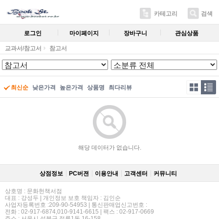
카테고리
검색
로그인
마이페이지
장바구니
관심상품
교과서/참고서
참고서
최신순
낮은가격
높은가격
상품명
최다리뷰
해당 데이터가 없습니다.
상점정보
PC버젼
이용안내
고객센터
커뮤니티
상호명 : 문화헌책서점
대표 : 강성두 | 개인정보 보호 책임자 : 김인순
사업자등록번호 :209-90-54953 | 통신판매업신고번호 :
전화 : 02-917-6874,010-9141-6615 | 팩스 : 02-917-0669
주소 : 서울시 성북구 정릉1동 16-158